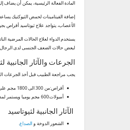
المادة الفعالة الرئيسية، يمكن أن يضاف إليها فيتامين ب1، ب12، ويكون ا
إضافة الفيتامينات لحمض الثيوكتيك يساعد ف
الأعصاب، يتواجد علاج ثيوتاسيد أقراص بجرعة 300 مجم،600
يستخدم الدواء لعلاج الحالات المرضية ا
لبعض حالات الضعف الجنسى لدى الرجال.
الجرعات والآثار الجانبية لث
يجب مراجعة الطبيب قبل أخذ الجرعات الم
أقراص:من 300 الى 1800 مجم على 3 مرات يوميا.
أمبولات:600 مجم يوميا ويستمر لمدة من إسبوعين إلى 3 أسابيع.
الآثار الجانبية لثيوتاسيد
الشعور الدوخة و
الصداع
.