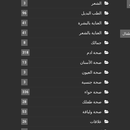
الشعر
3
الطب البديل
96
العناية بالبشرة
41
العناية بالشعر
41
طفال
جمالك
8
صحة ادم
318
صحة الأسنان
13
صحة العيون
3
صحة جنسية
3
صحة حواء
336
صحة طفلك
28
صحة ولياقة
53
علاقات
26