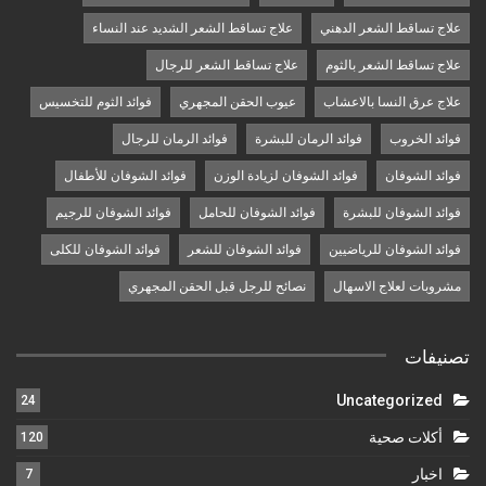
علاج تساقط الشعر الدهني
علاج تساقط الشعر الشديد عند النساء
علاج تساقط الشعر بالثوم
علاج تساقط الشعر للرجال
علاج عرق النسا بالاعشاب
عيوب الحقن المجهري
فوائد الثوم للتخسيس
فوائد الخروب
فوائد الرمان للبشرة
فوائد الرمان للرجال
فوائد الشوفان
فوائد الشوفان لزيادة الوزن
فوائد الشوفان للأطفال
فوائد الشوفان للبشرة
فوائد الشوفان للحامل
فوائد الشوفان للرجيم
فوائد الشوفان للرياضيين
فوائد الشوفان للشعر
فوائد الشوفان للكلى
مشروبات لعلاج الاسهال
نصائح للرجل قبل الحقن المجهري
تصنيفات
Uncategorized
24
أكلات صحية
120
اخبار
7