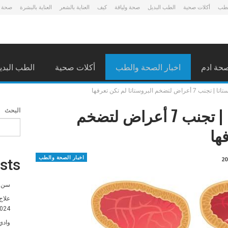
لطب
أكلات صحية
الطب البديل
صحة ولياقة
كيف
العناية بالشعر
العناية بالبشرة
صحة 
حة ادم
اخبار الصحة والطب
أكلات صحية
الطب البدي
ضخم البروستاتا لم تكن تعرفها
علاج تضخم البروستاتا | تجنب 7 أعراض لتضخم
البحث
ها
اخبار الصحة والطب
sts
سن ا
علاج
024
وادي