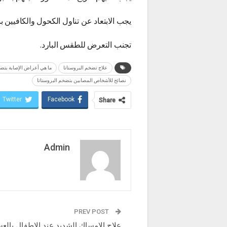
يجب الابتعاد عن تناول الكحول والكافيين ب
تجنب التعرض للطقس البارد.
علاج تضخم البروستاتا
ما هي أعراض الإصابة بتضخ
نصائح للأشخاص المصابين بتضخم البروستاتا
Twitter
Facebook
Share
Admin
PREV POST
علاج الامساك الشديد عند الاطفال بالع