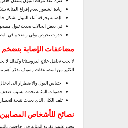
كثرة عدد مرات التبول بشكل خاص أثن
زيادة الشعور بعدم إفراغ المثانة بشك
الإصابة بحرقة أثناء التبول بشكل خا
في بعض الحالات يحدث تبول مصحوب
حدوث تحرص بولي وتضخم في البطن م
مضاعفات الإصابة بتضخم ال
لا يجب تجاهل علاج البروستاتا وكذلك لا ي
الكثير من المضاعفات وسوف نذكر أهم م
احتباس البول والاضطرار الى ادخال
حصوات المثانة تحدث بسبب ضعف قدر
تلف الكلى الذي يحدث نتيجة انحسار 
نصائح للأشخاص المصابين 
يجب عليهم تفريغ المثانة فور حاجتهم بالتبو