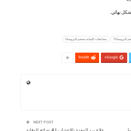
شكل نهائي.
م البروستاتا؟
مضاعفات الإصابة بتضخم البروستاتا
ReddIt
Google+
NEXT POST
سل
علاج برد المعدة بالاعشاب | 4 نصائح للوقاية