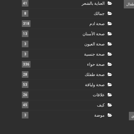
العناية بالشعر
41
طفال
جمالك
8
صحة ادم
318
صحة الأسنان
13
صحة العيون
3
صحة جنسية
3
صحة حواء
336
صحة طفلك
28
صحة ولياقة
53
علاقات
26
كيف
45
موضة
3
ي