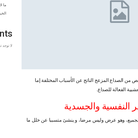
ما ل
الخي
nts
لا توجد 
 من الصداع المزعج الناتج عن الأسباب المختلفة إما
شبية الفعالة للصداع.
 النفسية والجسدية
 الجميع، وهو عرض وليس مرضا، و ينشئ متسببا عن خلل ما