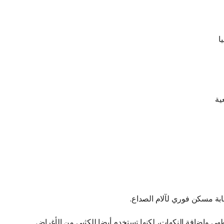
ية
ثابة مسكن فوري لآلام الصداع.
لطهي وإضافة النكهات، لكنها تستخدم أيضا للكثيى من الأغراض