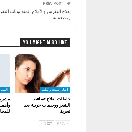
PREV POST
علاج النقرس والأملاح |لمنع نوبات النق
ومضعفاته
YOU MIGHT ALSO LIKE
اخبار الصحة والطب
الطب ا
خلطات لعلاج تساقط
مشروب
الشعر ووصفات جريئة بعد
وأهمية
تجربة
للمحا
NEXT
PREV