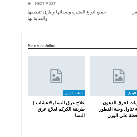
NEXT POST
رس
جميع انواع البشرة وصفاتها وطرق تنظيفها
والعناية بها
More From Author
لبديل
الطب البديل
ات لحرق الدهون
علاج عرق النسا بالاعشاب |
 تناول وجبة الفطور
طريقة الكركم لعلاج عرق
فظة على الوزن
النسا