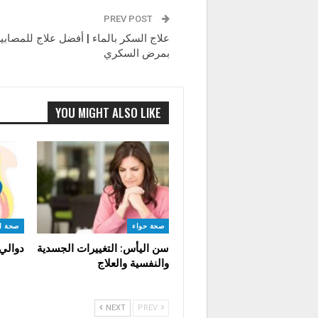
PREV POST
علاج السكر بالماء | أفضل علاج للمصابي
بمرض السكري
YOU MIGHT ALSO LIKE
صحة حواء
صحة ا
سن اليأس: التغييرات الجسدية
دوالي
والنفسية والعلاج
NEXT
PREV