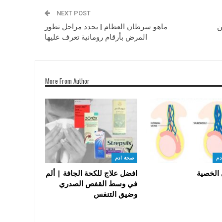
NEXT POST
ن
ماهو سرطان العظام | يحدد مراحل تطور
المرض بأرقام رومانية تعرف عليها
More From Author
دم
صحة ادم
 الخصية
افضل علاج للكحة الجافة | ألم
في وسط القفص الصدري
وضيق التنفس