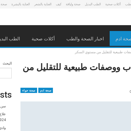
لطب
أكلات صحية
الطب البديل
صحة ولياقة
كيف
العناية بالشعر
العناية بالبشرة
صحة 
حة ادم
اخبار الصحة والطب
أكلات صحية
الطب البدي
فات طبيعية للتقليل من مستوي السكر
ب ووصفات طبيعية للتقليل من
البحث
صحة ادم
صحة حواء
sts
سن ا
علاج
024
وادي