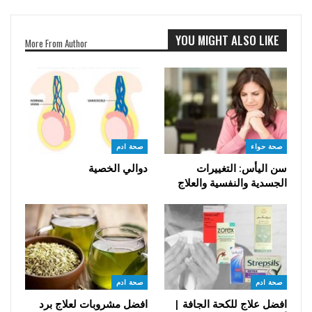
YOU MIGHT ALSO LIKE
More From Author
صحة حواء
صحة ادم
سن اليأس: التغييرات
دوالي الخصية
الجسدية والنفسية والعلاج
صحة ادم
صحة ادم
افضل علاج للكحة الجافة |
افضل مشروبات لعلاج برد