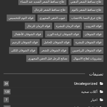
علاج تساقط الشعر الدهني
علاج تساقط الشعر الشديد عند النساء
علاج تساقط الشعر بالثوم
علاج تساقط الشعر للرجال
علاج عرق النسا بالاعشاب
عيوب الحقن المجهري
فوائد الثوم للتخسيس
فوائد الخروب
فوائد الرمان للبشرة
فوائد الرمان للرجال
فوائد الشوفان
فوائد الشوفان لزيادة الوزن
فوائد الشوفان للأطفال
فوائد الشوفان للبشرة
فوائد الشوفان للحامل
فوائد الشوفان للرجيم
فوائد الشوفان للرياضيين
فوائد الشوفان للشعر
فوائد الشوفان للكلى
مشروبات لعلاج الاسهال
نصائح للرجل قبل الحقن المجهري
تصنيفات
Uncategorized
24
أكلات صحية
120
اخبار
7