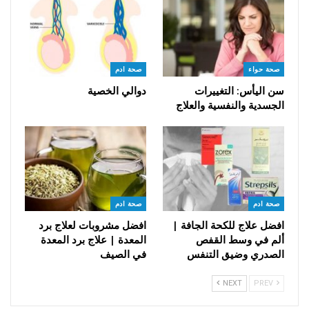
صحة حواء
صحة ادم
سن اليأس: التغييرات
دوالي الخصية
الجسدية والنفسية والعلاج
صحة ادم
صحة ادم
افضل علاج للكحة الجافة |
افضل مشروبات لعلاج برد
ألم في وسط القفص
المعدة | علاج برد المعدة
الصدري وضيق التنفس
في الصيف
NEXT
PREV