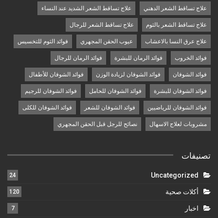
علاج تساقط الشعر الدهني
علاج تساقط الشعر الشديد عند النساء
علاج تساقط الشعر بالثوم
علاج تساقط الشعر للرجال
علاج عرق النسا بالاعشاب
عيوب الحقن المجهري
فوائد الثوم للتخسيس
فوائد الخروب
فوائد الرمان للبشرة
فوائد الرمان للرجال
فوائد الشوفان
فوائد الشوفان لزيادة الوزن
فوائد الشوفان للأطفال
فوائد الشوفان للبشرة
فوائد الشوفان للحامل
فوائد الشوفان للرجيم
فوائد الشوفان للرياضيين
فوائد الشوفان للشعر
فوائد الشوفان للكلى
مشروبات لعلاج الاسهال
نصائح للرجل قبل الحقن المجهري
تصنيفات
Uncategorized
24
أكلات صحية
120
اخبار
7