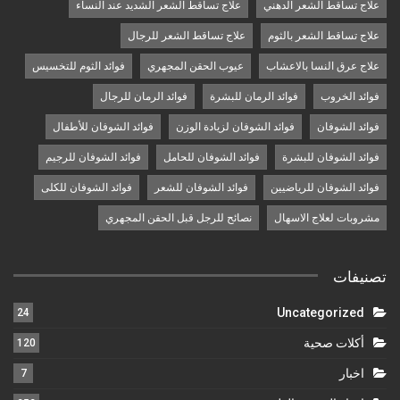
علاج تساقط الشعر الدهني
علاج تساقط الشعر الشديد عند النساء
علاج تساقط الشعر بالثوم
علاج تساقط الشعر للرجال
علاج عرق النسا بالاعشاب
عيوب الحقن المجهري
فوائد الثوم للتخسيس
فوائد الخروب
فوائد الرمان للبشرة
فوائد الرمان للرجال
فوائد الشوفان
فوائد الشوفان لزيادة الوزن
فوائد الشوفان للأطفال
فوائد الشوفان للبشرة
فوائد الشوفان للحامل
فوائد الشوفان للرجيم
فوائد الشوفان للرياضيين
فوائد الشوفان للشعر
فوائد الشوفان للكلى
مشروبات لعلاج الاسهال
نصائح للرجل قبل الحقن المجهري
تصنيفات
Uncategorized
24
أكلات صحية
120
اخبار
7