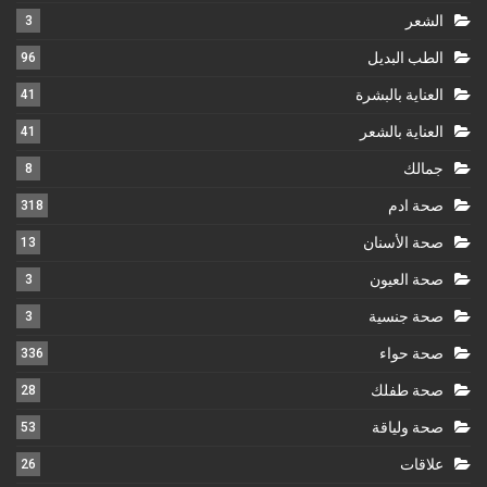
الشعر
3
الطب البديل
96
العناية بالبشرة
41
العناية بالشعر
41
جمالك
8
صحة ادم
318
صحة الأسنان
13
صحة العيون
3
صحة جنسية
3
صحة حواء
336
صحة طفلك
28
صحة ولياقة
53
علاقات
26