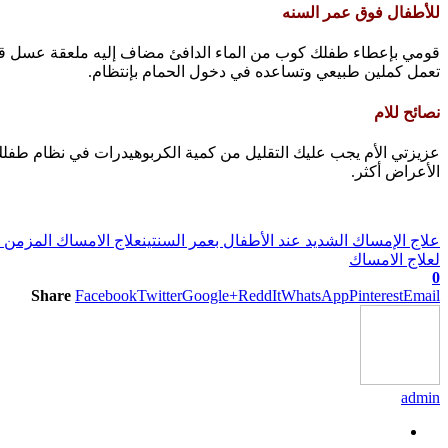
للأطفال فوق عمر السنه
قومي بإعطاء طفلك كوب من الماء الدافئ مضاف إليه ملعقة عسل قبل ا
تعمل كملين طبيعي وتساعده في دخول الحمام بإنتظام.
نصائح للام
عزيزتي الأم يجب عليك التقليل من كمية الكربوهيدرات في نظام طفلك ا
الأعراض أكثر.
علاج الإمساك الشديد عند الأطفال بعمر السنتين
علاج الامساك المزمن وا
لعلاج الامساك
0
Share
Facebook
Twitter
Google+
ReddIt
WhatsApp
Pinterest
Email
admin