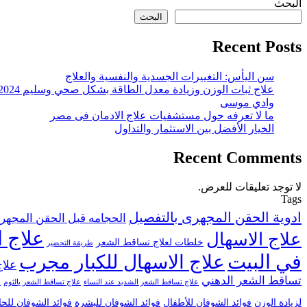
البحث
البحث
Recent Posts
سن اليأس: التغييرات الجسدية والنفسية والعلاج
علاج ثبات الوزن وزيادة معدل الطاقة بشكل صحي وسليم 2024
وادي موسى
ما لا تعرفه حول مستشفيات علاج الادمان فى مصر
الخيار الأفضل بين الاستثمار والتداول
Recent Comments
لا توجد تعليقات للعرض.
Tags
ادوية الحقن المجهرى بالتفصيل
الحجامه قبل الحقن المجهر
علاج ا
علاج الاسهال
خلطات لعلاج تساقط الشعر
طريقة التحضير
في البيت
علاج الاسهال للكبار مجرب
علاج
تساقط الشعر الدهني
علاج تساقط الشعر الشديد عند النساء
علاج تساقط الشعر بالثوم
ع
لزيادة الوزن
فوائد الشوفان للأطفال
فوائد الشوفان للبشرة
فوائد الشوفان للح