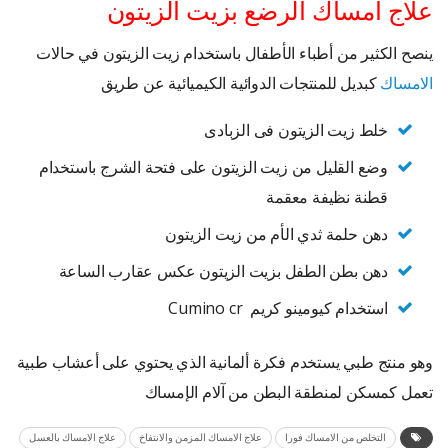
علاج امساك الرضع بزيت الزيتون
ينصح الكثير من أطباء الأطفال باستخدام زيت الزيتون في حالات
الامساك
كبديل للمنتجات الدوائية الكيميائية عن طريق
خلط زيت الزيتون فى الزبادى
وضع القليل من زيت الزيتون على فتحة الشرج باستخدام
قطنة نظيفة معقمة
دهن حلمة ثدي الأم من زيت الزيتون
دهن بطن الطفل بزيت الزيتون عكس عقارب الساعة
استخدام كيومينو كريم Cumino cr
وهو منتج طبي يستخدم فكرة ألمانية الذي يحتوي على أعشاب طبية
تعمل كمسكن لمنطقة البطن من آلام الإمساك
التخلص من الامساك فورا
علاج الامساك المزمن والانتفاخ
علاج الامساك بالعسل