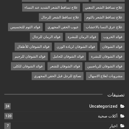
علاج تساقط الشعر الدهني
علاج تساقط الشعر الشديد عند النساء
علاج تساقط الشعر بالثوم
علاج تساقط الشعر للرجال
علاج عرق النسا بالاعشاب
عيوب الحقن المجهري
فوائد الثوم للتخسيس
فوائد الخروب
فوائد الرمان للبشرة
فوائد الرمان للرجال
فوائد الشوفان
فوائد الشوفان لزيادة الوزن
فوائد الشوفان للأطفال
فوائد الشوفان للبشرة
فوائد الشوفان للحامل
فوائد الشوفان للرجيم
فوائد الشوفان للرياضيين
فوائد الشوفان للشعر
فوائد الشوفان للكلى
مشروبات لعلاج الاسهال
نصائح للرجل قبل الحقن المجهري
تصنيفات
Uncategorized
24
أكلات صحية
120
اخبار
7