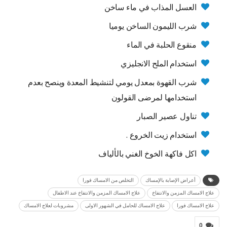
العسل المذاب في ماء ساخن
شرب الليمون الساخن يوميا
منقوع الحلبة في الماء
استخدام الملح الانجليزي
شرب القهوة بمعدل يومي لتنشيط المعدة وينصح بعدم
استخدامها لمرضى القولون
تناول عصير الصبار
استخدام زيت الخروع .
اكل فاكهة الخوخ الغني بالألياف
أعراض الإصابة بالإمساك
التخلص من الامساك فورا
علاج الامساك المزمن والانتفاخ
علاج الامساك المزمن والانتفاخ عند الاطفال
علاج الامساك فورا
علاج الامساك للحامل في الشهور الاولى
مشروبات لعلاج الامساك
0