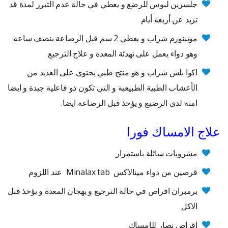
جلسرين لبوس للرضع و يعطي في حالة عدم التبرز لمدة قد
تزيد عن أربعة أيام
موتينورم شراب و يعطي 2 سم قبل الرضاعة بنصف ساعة
وهو دواء يعمل على تهدئة المعدة و علاج الترجيع
اكوا بلس شراب و هو منتج طبي يحتوي على العديد من
الأعشاب الطبية الطبيعية و التي تكون ذو فاعلية جيدة و ايضا
امنة لدى الرضيع و يؤخذ قبل الرضاعة ايضا.
علاج الامساك فورا
مشروبات سائلة باستمرار
قرصين من دواء مينالاكس Minalax tab عند اللزوم
برمبران اقراص في حالة الترجيع و يهجان المعدة و يؤخذ قبل
الاكل
اقراص نصار للإمساك