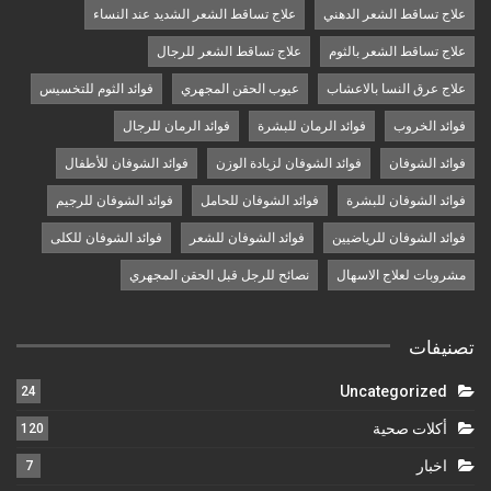
علاج تساقط الشعر الدهني
علاج تساقط الشعر الشديد عند النساء
علاج تساقط الشعر بالثوم
علاج تساقط الشعر للرجال
علاج عرق النسا بالاعشاب
عيوب الحقن المجهري
فوائد الثوم للتخسيس
فوائد الخروب
فوائد الرمان للبشرة
فوائد الرمان للرجال
فوائد الشوفان
فوائد الشوفان لزيادة الوزن
فوائد الشوفان للأطفال
فوائد الشوفان للبشرة
فوائد الشوفان للحامل
فوائد الشوفان للرجيم
فوائد الشوفان للرياضيين
فوائد الشوفان للشعر
فوائد الشوفان للكلى
مشروبات لعلاج الاسهال
نصائح للرجل قبل الحقن المجهري
تصنيفات
Uncategorized
24
أكلات صحية
120
اخبار
7