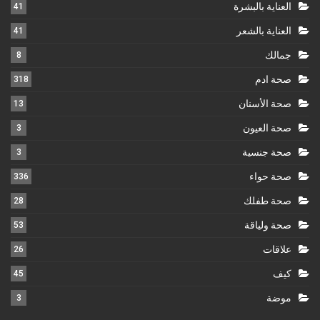
العناية بالبشرة
41
العناية بالشعر
41
جمالك
8
صحة ادم
318
صحة الأسنان
13
صحة العيون
3
صحة جنسية
3
صحة حواء
336
صحة طفلك
28
صحة ولياقة
53
علاقات
26
كيف
45
موضة
3