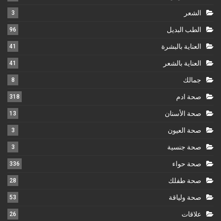
الشعر
3
الطب البديل
96
العناية بالبشرة
41
العناية بالشعر
41
جمالك
8
صحة ادم
318
صحة الأسنان
13
صحة العيون
3
صحة جنسية
3
صحة حواء
336
صحة طفلك
28
صحة ولياقة
53
علاقات
26