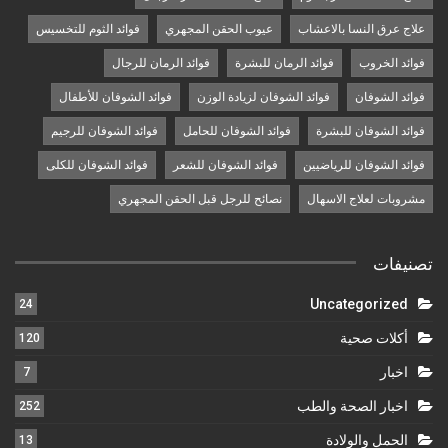
علاج عرق النسا بالاعشاب
عيوب الحقن المجهري
فوائد الثوم للتخسيس
فوائد الخروب
فوائد الرمان للبشرة
فوائد الرمان للرجال
فوائد الشوفان
فوائد الشوفان لزيادة الوزن
فوائد الشوفان للأطفال
فوائد الشوفان للبشرة
فوائد الشوفان للحامل
فوائد الشوفان للرجيم
فوائد الشوفان للرياضيين
فوائد الشوفان للشعر
فوائد الشوفان للكلى
مشروبات لعلاج الاسهال
نصائح للرجل قبل الحقن المجهري
تصنيفات
Uncategorized
24
أكلات صحية
120
اخبار
7
اخبار الصحة والطب
252
الحمل والولادة
13