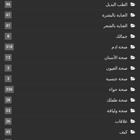
الطب البديل
96
العناية بالبشرة
41
العناية بالشعر
41
جمالك
8
صحة ادم
318
صحة الأسنان
13
صحة العيون
3
صحة جنسية
3
صحة حواء
336
صحة طفلك
28
صحة ولياقة
53
علاقات
26
كيف
45