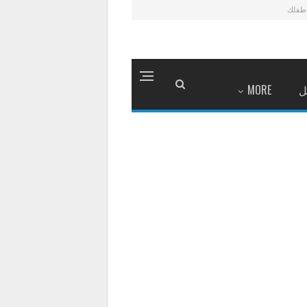
طفلك
ل
MORE