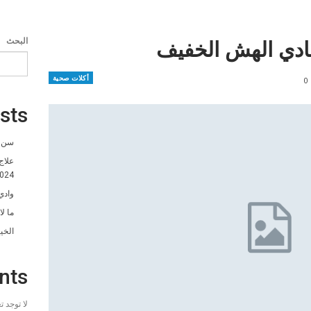
ادي الهش الخفيف
البحث
أكلات صحية
0
sts
سن ا
علاج
024
وادي
ما ل
الخي
nts
لا توجد 