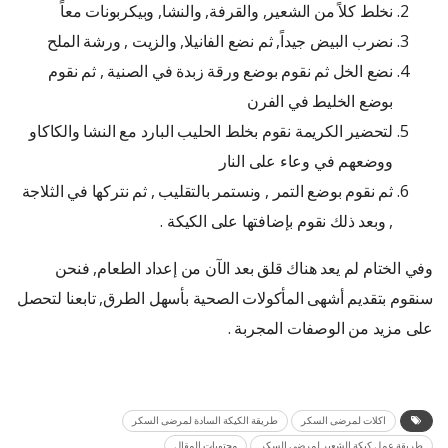
نخلط كلاً من الشعير, والقرفة, والنشا, وبيكربونات معاً
نضرب البيض جيداً, ثم نضع الفانيلا, والزيت , ورشة الملح
نضع الخل ثم نقوم بوضع ورقة زبدة في الصنية , ثم نقوم
بوضع الخليط في الفرن
لتحضير الكريمة نقوم بخلط الحليب البارد مع النشا والكاكاو
ووضعهم في وعاء على النار
ثم نقوم بوضع التمر , ونستمر بالتقليب , ثم نتركها في الثلاجة
, وبعد ذلك نقوم بإضافتها على الكيكة .
وفي الختام لم يعد هناك قلق بعد الآن من إعداد الطعام, فنحن
سنقوم بتقديم أشهى المأكولات الصحية بأسهل الطرق, تابعنا لتحصل
على مزيد من الوصفات المجربة .
اكلات لمرضى السكر
طريقة الكيكة السادة لمرضى السكر
طريقة عمل كيكة الشعير لمرضى السكر
محتويات المقال