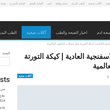
لطب
أكلات صحية
الطب البديل
صحة ولياقة
كيف
العناية بالشعر
العناية بالبشرة
صحة 
حة ادم
اخبار الصحة والطب
أكلات صحية
الطب البدي
ية العادية | كيكة التورتة مثل محلات الحلوى العالمية
فنجية العادية | كيكة التورتة
البحث
المية
أكلات صحية
0
sts
سن ا
علاج
024
وادي