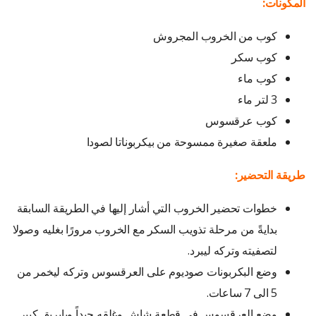
المكونات:
كوب من الخروب المجروش
كوب سكر
كوب ماء
3 لتر ماء
كوب عرقسوس
ملعقة صغيرة ممسوحة من بيكربوناتا لصودا
طريقة التحضير:
خطوات تحضير الخروب التي أشار إليها في الطريقة السابقة
بدايةً من مرحلة تذويب السكر مع الخروب مرورًا بغليه وصولا
لتصفيته وتركه ليبرد.
وضع البكربونات صوديوم على العرقسوس وتركه ليخمر من
5 الى 7 ساعات.
وضع العرقسوس في قطعة شاش وغلقه جيداً وبإبريق كبير