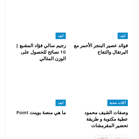
كيف
كيف
فوائد عصير البنجر الأحمر مع
رجيم سالي فؤاد المشبع |
البرتقال والتفاح
10 نصائح للحصول على
الوزن المثالي
أكلات صحية
كيف
وصفات الشيف محمود
ما هي منصة بوينت Point
عطية مكتوبة و طريقة
تحضير المقرمشات
NEXT
PREV