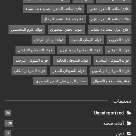
علاج تساقط الشعر الدهني
علاج تساقط الشعر الشديد عند النساء
علاج تساقط الشعر بالثوم
علاج تساقط الشعر للرجال
علاج عرق النسا بالاعشاب
عيوب الحقن المجهري
فوائد الثوم للتخسيس
فوائد الخروب
فوائد الرمان للبشرة
فوائد الرمان للرجال
فوائد الشوفان
فوائد الشوفان لزيادة الوزن
فوائد الشوفان للأطفال
فوائد الشوفان للبشرة
فوائد الشوفان للحامل
فوائد الشوفان للرجيم
فوائد الشوفان للرياضيين
فوائد الشوفان للشعر
فوائد الشوفان للكلى
مشروبات لعلاج الاسهال
نصائح للرجل قبل الحقن المجهري
تصنيفات
Uncategorized
24
أكلات صحية
120
اخبار
7