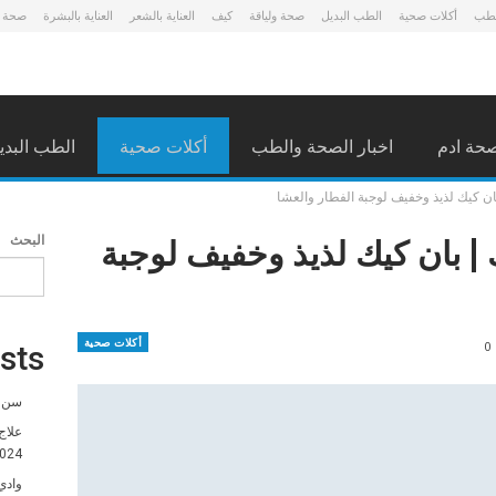
لطب
أكلات صحية
الطب البديل
صحة ولياقة
كيف
العناية بالشعر
العناية بالبشرة
صحة 
حة ادم
اخبار الصحة والطب
أكلات صحية
الطب البدي
ان كيك لذيذ وخفيف لوجبة الفطار والعشا
| بان كيك لذيذ وخفيف لوجبة
البحث
أكلات صحية
0
sts
سن ا
علاج
024
وادي