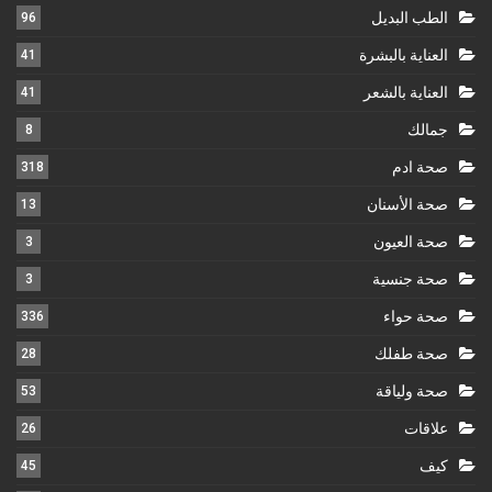
الطب البديل
96
العناية بالبشرة
41
العناية بالشعر
41
جمالك
8
صحة ادم
318
صحة الأسنان
13
صحة العيون
3
صحة جنسية
3
صحة حواء
336
صحة طفلك
28
صحة ولياقة
53
علاقات
26
كيف
45