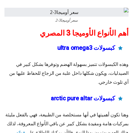
سعر أوميجا3-2
أهم الأنواع الأوميجا 3 المصري
كبسولات ultra omega3
وهذه الكبسولات تتميز بسهولة الهضم وتوفرها بشكل كبير في
الصيدليات، ويكون شكلها داخل علبة من الزجاج للحفاظ عليها من
أي تلوث خارجي.
كبسولات arctic pure altar
وهنا تكون أهميتها في أنها مستخلصة من الطبيعة، فهي بالفعل مليئة
بمركبات هامة ومفيدة بشكل كبير عن باقي الأنواع المعروفة، لذلك
هناك العديد يهتمون بهذا النوع، فالآن يمكنك الإطلاع على
فوائد