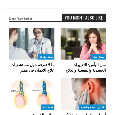
YOU MIGHT ALSO LIKE
More From Author
صحة حواء
صحة ولياقة
سن اليأس: التغييرات
ما لا تعرفه حول مستشفيات
الجسدية والنفسية والعلاج
علاج الادمان فى مصر
اخبار الصحة والطب
صحة ادم
أسباب وأعراض ضغط الأذن
دوالي الخصية