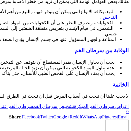
هنالك بعض العوامل الهامة التي يمكن أن تزيد من خطر الاصابة بمرض 
التبغ، بكافة الانواع التي يمكن أن يتوفر فيها، والتبغ من أه
التدخين
.
الكحوليات، وبصرف النظر على أن الكحوليات من المواد الضارة
الشمس، في قيام الإنسان بتعريض منطقة الشفتين إلى الشمس بش
جنسي.
المناعة والجهاز المسؤول عنها في جسم الإنسان يؤدى الضعف في
الوقاية من سرطان الفم
يجب أن يحاول الإنسان بقدر المستطاع أن يتوقف عن التدخين 
عدم تناول المواد الكحولية التي يمكن أن تزيد الحالة المرضي
يجب أن يعتاد الإنسان على الفحص الطبي للأسنان، حتي يتأكد من
الخاتمة
لا يجب علينا أن نبحث في أسباب المرض قبل أن نبحث في الطرق السليم
اعراض سرطان الفم المبكرة
تشخيص سرطان الفم
سرطان الفم عند ا
0
Share
Facebook
Twitter
Google+
ReddIt
WhatsApp
Pinterest
Email