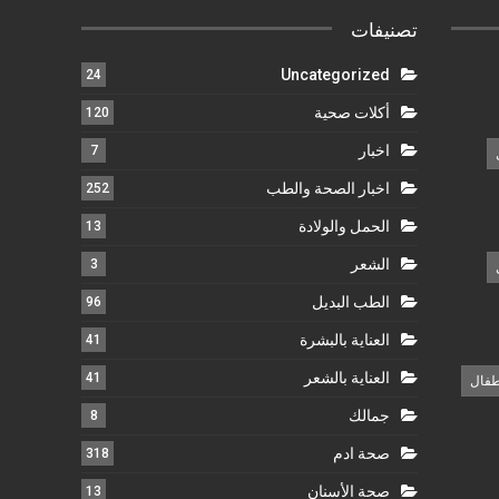
تصنيفات
Uncategorized
24
أكلات صحية
120
اخبار
7
اخبار الصحة والطب
252
الحمل والولادة
13
الشعر
3
الطب البديل
96
العناية بالبشرة
41
العناية بالشعر
41
طفال
جمالك
8
صحة ادم
318
صحة الأسنان
13