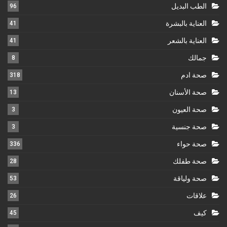
الطب البديل
96
العناية بالبشرة
41
العناية بالشعر
41
جمالك
8
صحة ادم
318
صحة الأسنان
13
صحة العيون
3
صحة جنسية
3
صحة حواء
336
صحة طفلك
28
صحة ولياقة
53
علاقات
26
كيف
45