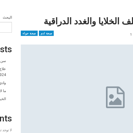
 الخلايا والغدد الدراقية
البحث
صحة ادم
صحة حواء
1
sts
سن ا
علاج
024
وادي
ما ل
الخي
nts
لا توجد 