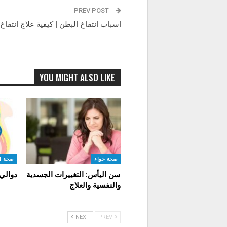
PREV POST
اسباب انتفاخ البطن | كيفية علاج انتفاخ
YOU MIGHT ALSO LIKE
صحة حواء
صحة ا
سن اليأس: التغييرات الجسدية
دوالي
والنفسية والعلاج
NEXT
PREV