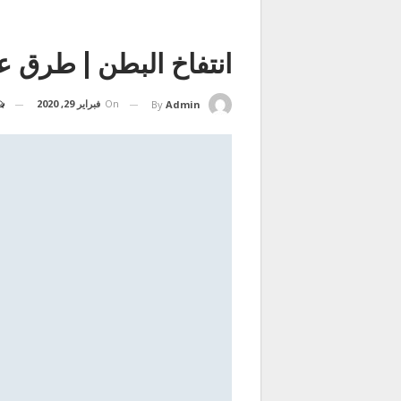
انتفاخ البطن | طرق ع
On
فبراير 29, 2020
By
Admin