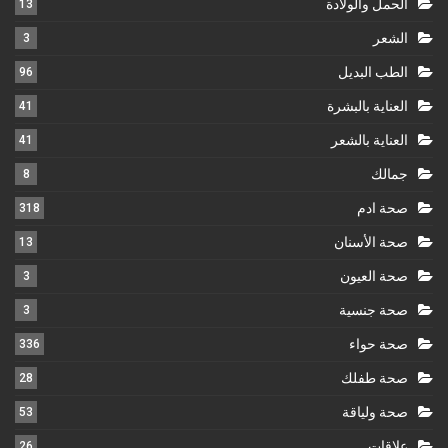
الحمل والولادة
13
الشعر
3
الطب البديل
96
العناية بالبشرة
41
العناية بالشعر
41
جمالك
8
صحة ادم
318
صحة الأسنان
13
صحة العيون
3
صحة جنسية
3
صحة حواء
336
صحة طفلك
28
صحة ولياقة
53
علاقات
26