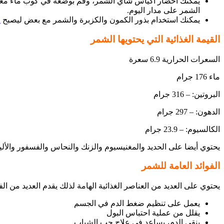
الشمر على مدار اليوم.
يمكنك استخدام بذور الكمون والكزبرة والشمر مع بعض ليصبح
خ
القيمة الغذائية التي يحتويها الشمر
السعرات الحرارية 6.9 سعرة
ماء 176 جرام
البروتين: – 316 جرام
الدهون: – 297 جرام
الكالسيوم: – 23.9 جرام
يحتوي أيضا على الحديد والمغنيسيوم والزنك والنحاس والفسفور والألي
الفوائد العامة للشمر
يحتوي على العديد من العناصر الغذائية الهامة لذلك يقدم العديد من الف
يعمل على تنظيم ضغط الدم في الجسم
يقلل من عملية احتباس البول
ينقي الدم، يساعد في علاج حب الشباب