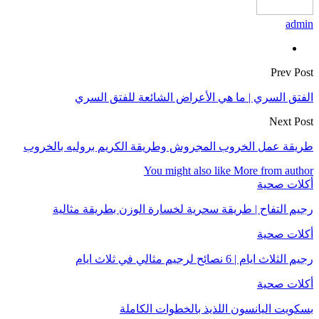
admin
Prev Post
الفتق السري | ما هي الأعراض الشائعة للفتق السري
Next Post
طريقة عمل الخروب المجروش وطريقة الكريم بروليه بالخروب
You might also like
More from author
أكلات صحية
رجيم التفاح | طريقة سحرية لخسارة الوزن بطريقة مثالية
أكلات صحية
رجيم الثلاث ايام | 6 نصائح لرجيم مثالي في ثلاث ايام
أكلات صحية
بسكويت اليانسون اللذيذ بالخطوات الكاملة