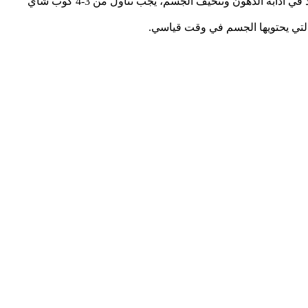
يمكنك احضار أكياس شاي الشمر، وقم بوضعه في كوب ماء مغلي واتركه حتى يبرد، ويفضل تناول الشاي على الريق في الصباح يساعد في اذابة الدهون وتنحيف الجسم، يجب تناول من 3-4 كوب شاي
التي يحتويها الجسم في وقت قياسي.