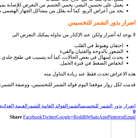
يعمل على تحسين البصر، يحمي الجسم من التعرض للإصابة ب
يحد من أعراض الربو، كما أنه يقلل من مشاكل الجهاز الهضمي مث
اضرار بذور الشمر للتخسيس
لا يوجد له أضرار ولكن عند الإكثار من تناوله يمكنك التعرض الى
احتقان وهبوط في القلب
الشعور بالدوخة والغثيان والقيء
يحدث إسهال في بعض الحالات، كما أنه يتسبب في طفح جلدي
انخفاض الضغط في فترة الحمل.
هذه الاعراض تحدث فقط عند زيادة التناول منه
قدمت لكل زوار موقعنا اليوم فوائد الشمر للتخسيس، ووصفة الشمر، وا
اضرار بذور الشمر للتخسيس
الشمر
الفوائد العامة للشمر
القيمة الغذائية
0
Share
Facebook
Twitter
Google+
ReddIt
WhatsApp
Pinterest
Email