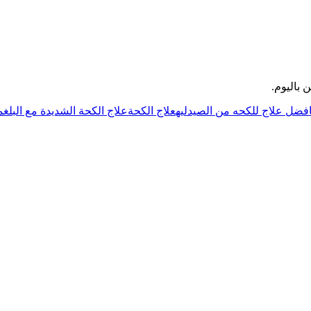
باليوم.
فضل علاج للكحه من الصيدليه
علاج الكحة
علاج الكحة الشديدة مع البلغم