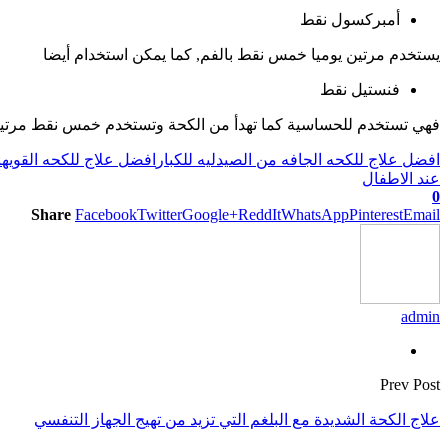
أمبركسول نقط
يستخدم مرتين يوميا خمس نقط بالفم, كما يمكن استخدام أيضا
فنستيل نقط
فهي تستخدم للحساسية كما تهدأ من الكحة وتستخدم خمس نقط مرتين 
افضل علاج للكحه الجافه من الصيدليه للكبار
افضل علاج للكحه القويه
ا
عند الاطفال
0
Share
Facebook
Twitter
Google+
ReddIt
WhatsApp
Pinterest
Email
admin
Prev Post
علاج الكحة الشديدة مع البلغم التي تزيد من تهيج الجهاز التنفسي