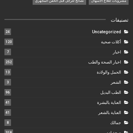
مشروبات لعلاج الاسهال
نصائح للرجل قبل الحقن المجهري
تصنيفات
Uncategorized
24
أكلات صحية
120
اخبار
7
اخبار الصحة والطب
252
الحمل والولادة
13
الشعر
3
الطب البديل
96
العناية بالبشرة
41
العناية بالشعر
41
جمالك
8
صحة ادم
318