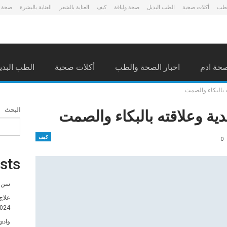
لطب
أكلات صحية
الطب البديل
صحة ولياقة
كيف
العناية بالشعر
العناية بالبشرة
صحة 
حة ادم
اخبار الصحة والطب
أكلات صحية
الطب البدي
 بالبكاء والصمت
ية وعلاقته بالبكاء والصمت
البحث
كيف
0
sts
سن ا
علاج
024
وادي