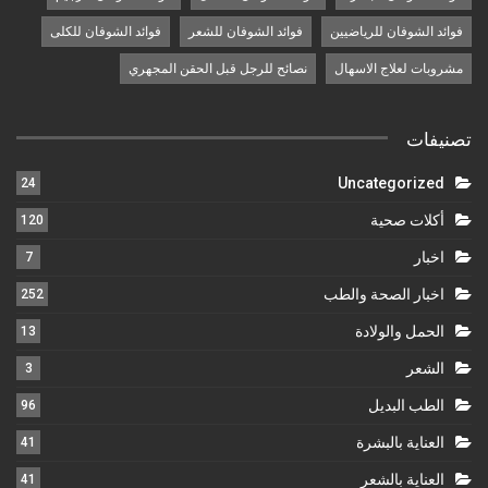
فوائد الشوفان للرياضيين
فوائد الشوفان للشعر
فوائد الشوفان للكلى
مشروبات لعلاج الاسهال
نصائح للرجل قبل الحقن المجهري
تصنيفات
Uncategorized
24
أكلات صحية
120
اخبار
7
اخبار الصحة والطب
252
الحمل والولادة
13
الشعر
3
الطب البديل
96
العناية بالبشرة
41
العناية بالشعر
41