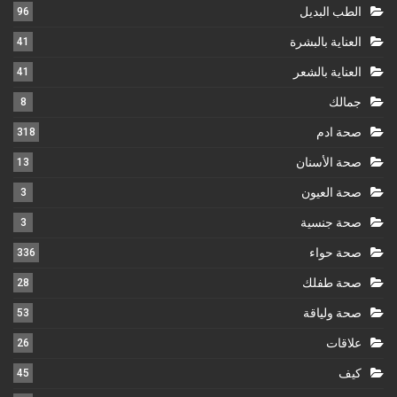
الطب البديل
96
العناية بالبشرة
41
العناية بالشعر
41
جمالك
8
صحة ادم
318
صحة الأسنان
13
صحة العيون
3
صحة جنسية
3
صحة حواء
336
صحة طفلك
28
صحة ولياقة
53
علاقات
26
كيف
45