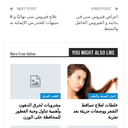
NEXT POST
PREV POST
اعراض فيروس سي في
علاج فيروس سى نهائيًا و 6
بدايته و الفيروس الخامل
تنبيهات للحذر من الإصابة به
والنشط
YOU MIGHT ALSO LIKE
More From Author
اخبار الصحة والطب
الطب البديل
خلطات لعلاج تساقط
مشروبات لحرق الدهون
الشعر ووصفات جريئة بعد
وأهمية تناول وجبة الفطور
تجربة
للمحافظة على الوزن