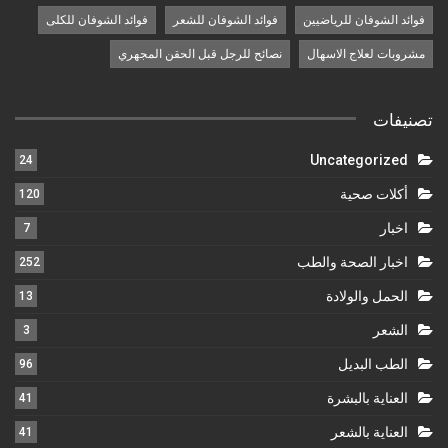
فوائد الشوفان للرياضيين
فوائد الشوفان للشعر
فوائد الشوفان للكلى
مشروبات لعلاج الاسهال
نصائح للرجل قبل الحقن المجهري
تصنيفات
Uncategorized
24
أكلات صحية
120
اخبار
7
اخبار الصحة والطب
252
الحمل والولادة
13
الشعر
3
الطب البديل
96
العناية بالبشرة
41
العناية بالشعر
41