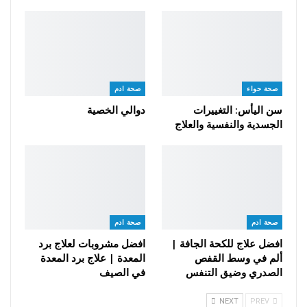
صحة حواء
صحة ادم
سن اليأس: التغييرات
دوالي الخصية
الجسدية والنفسية والعلاج
صحة ادم
صحة ادم
افضل علاج للكحة الجافة |
افضل مشروبات لعلاج برد
ألم في وسط القفص
المعدة | علاج برد المعدة
الصدري وضيق التنفس
في الصيف
NEXT
PREV