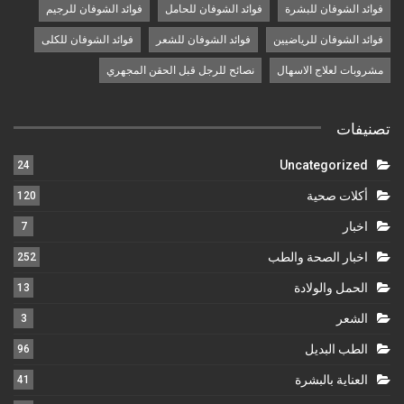
فوائد الشوفان للبشرة
فوائد الشوفان للحامل
فوائد الشوفان للرجيم
فوائد الشوفان للرياضيين
فوائد الشوفان للشعر
فوائد الشوفان للكلى
مشروبات لعلاج الاسهال
نصائح للرجل قبل الحقن المجهري
تصنيفات
Uncategorized
24
أكلات صحية
120
اخبار
7
اخبار الصحة والطب
252
الحمل والولادة
13
الشعر
3
الطب البديل
96
العناية بالبشرة
41