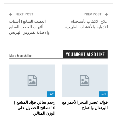
NEXT POST
PREV POST
علاج الاكتئاب بأستخدام
العصب السابع | أسباب
الادواية والأعشاب الطبيعية
ألتهاب العصب السابع
والاصابة بفيروس الهربس
YOU MIGHT ALSO LIKE
More From Author
كيف
كيف
فوائد عصير البنجر الأحمر مع
رجيم سالي فؤاد المشبع |
البرتقال والتفاح
10 نصائح للحصول على
الوزن المثالي