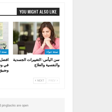
YOU MIGHT ALSO LIKE
صحة حواء
صحة ا
سن اليأس: التغييرات الجسدية
افضل ع
والنفسية والعلاج
في وس
وضيق 
NEXT
PREV
 pingbacks are open.