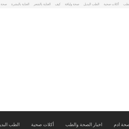
لطب
أكلات صحية
الطب البديل
صحة ولياقة
كيف
العناية بالشعر
العناية بالبشرة
صحة 
حة ادم
اخبار الصحة والطب
أكلات صحية
الطب البدي