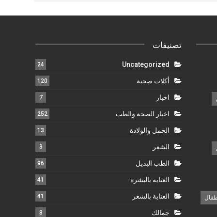
تصنيفات
Uncategorized
24
أكلات صحية
120
اخبار
7
اخبار الصحة والطب
252
الحمل والولادة
13
الشعر
3
الطب البديل
96
العناية بالبشرة
41
العناية بالشعر
41
طفال
جمالك
8