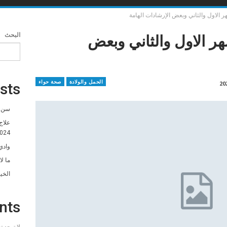
 الاول والثاني وبعض الإرشادات الهامة
ر الاول والثاني وبعض
البحث
الحمل والولادة
صحة حواء
sts
سن ا
علاج
024
وادي
ما ل
الخي
nts