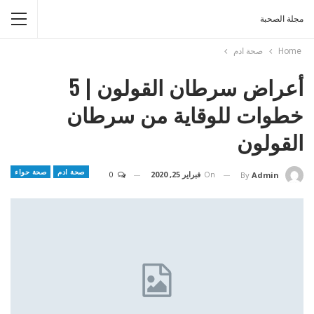
مجلة الصحبة
Home
صحة ادم
أعراض سرطان القولون | 5
خطوات للوقاية من سرطان
القولون
صحة ادم
صحة حواء
On
فبراير 25, 2020
0
By
Admin