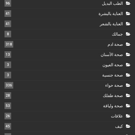
الطب البديل
96
العناية بالبشرة
41
العناية بالشعر
41
جمالك
8
صحة ادم
318
صحة الأسنان
13
صحة العيون
3
صحة جنسية
3
صحة حواء
336
صحة طفلك
28
صحة ولياقة
53
علاقات
26
كيف
45