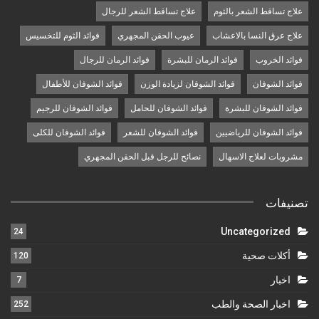
علاج تساقط الشعر بالثوم
علاج تساقط الشعر للرجال
علاج عرق النسا بالاعشاب
عيوب الحقن المجهري
فوائد الثوم للتخسيس
فوائد الخروب
فوائد الرمان للبشرة
فوائد الرمان للرجال
فوائد الشوفان
فوائد الشوفان لزيادة الوزن
فوائد الشوفان للأطفال
فوائد الشوفان للبشرة
فوائد الشوفان للحامل
فوائد الشوفان للرجيم
فوائد الشوفان للرياضيين
فوائد الشوفان للشعر
فوائد الشوفان للكلى
مشروبات لعلاج الاسهال
نصائح للرجل قبل الحقن المجهري
تصنيفات
Uncategorized
24
أكلات صحية
120
اخبار
7
اخبار الصحة والطب
252