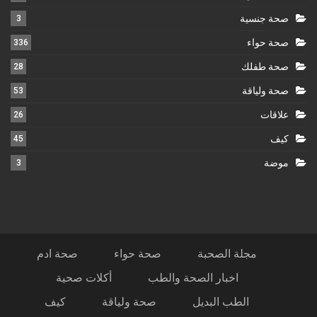
صحة جنسية
3
صحة حواء
336
صحة طفلك
28
صحة ولياقة
53
علاقات
26
كيف
45
موضة
3
مجلة الصحبة
صحة حواء
صحة ادم
اخبار الصحة والطب
أكلات صحية
الطب البديل
صحة ولياقة
كيف