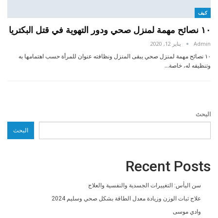
كيف
١٠ نصائح مهمة لمنزل صحي ودور التهوية في قتل البكتريا
Admin
يناير 12, 2020
١٠ نصائح مهمة لمنزل صحي يبقى المنزل ونظافته عنوان للمرأة حسب اهتمامها به
وتنظيفه له، خاصة…
البحث
البحث
Recent Posts
سن اليأس: التغييرات الجسدية والنفسية والعلاج
علاج ثبات الوزن وزيادة معدل الطاقة بشكل صحي وسليم 2024
وادي موسى