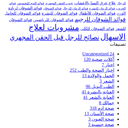
علاج عرق النسا بالاعشاب
للرجال
عيوب الحقن المجهري
فوائد الثوم للتخسيس
فوائد
فوائد الشوفان لزيادة
الخروب
فوائد الرمان للبشرة
فوائد الرمان للرجال
فوائد الشوفان
الوزن
فوائد الشوفان للأطفال
فوائد الشوفان للبشرة
فوائد الشوفان للحامل
فوائد الشوفان للرجيم
فوائد الشوفان للرياضيين
فوائد الشوفان
مشروبات لعلاج
للشعر
فوائد الشوفان للكلى
الاسهال
نصائح للرجل قبل الحقن المجهري
تصنيفات
Uncategorized
24
أكلات صحية
120
اخبار
7
اخبار الصحة والطب
252
الحمل والولادة
13
الشعر
3
الطب البديل
96
العناية بالبشرة
41
العناية بالشعر
41
جمالك
8
صحة ادم
318
صحة الأسنان
13
صحة العيون
3
صحة جنسية
3