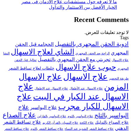
ما لا تعرفه حول مستشفيات علاج الادمان فى مصر
الخيار الأفضل بين الاستثمار والتداول
Recent Comments
لا توجد تعليقات للعرض.
Tags
ادوية الحقن المجهرى بالتفصيل
الحجامه قبل الحقن
الشاي لعلاج الاسهال
المجهري
الراحة بعد الحقن المجهري
النشا
تجربتي مع الحقن المجهري بالتفصيل
علاج الاسهال
تحاليل قبل الحقن
حبوب علاج الاسهال
خلطات لعلاج تساقط الشعر
المجهري
علاج الاسهال
علاج الاسهال
طريقة التحضير
علاج
المزمن
علاج الاسهال عند الأطفال
علاج الاسهال عند الاطفال
الاسهال عند الكبار في البيت
علاج
الاسهال للكبار مجرب
علاج
علاج البواسير
علاج الصداع
البواسير بالثلج
علاج البواسير بالثوم
علاج البواسير بالفازلين
علاج تساقط الشعر
علاج الصداع بالتدليك
علاج الكحة
علاج النسيان بالقرآن الكريم
الدهني
علاج تساقط الشعر الشديد عند النساء
علاج تساقط الشعر بالثوم
علاج تساقط الشعر