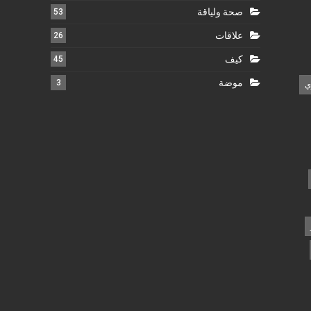
صحة ولياقة
53
علاقات
26
كيف
45
موضة
3
ي