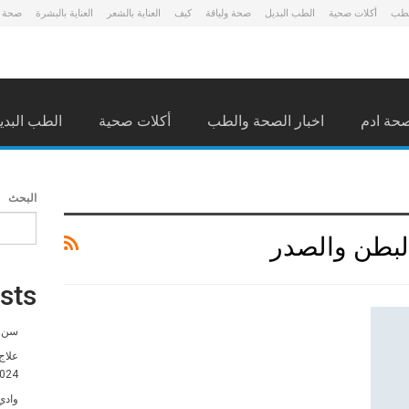
لطب
أكلات صحية
الطب البديل
صحة ولياقة
كيف
العناية بالشعر
العناية بالبشرة
صحة 
حة ادم
اخبار الصحة والطب
أكلات صحية
الطب البدي
البحث
لبطن والصدر
sts
سن ا
علاج
024
وادي