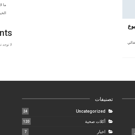
ما ل
الخي
وع
nts
ذائي
لا توجد 
تصنيفات
Uncategorized
24
أكلات صحية
120
اخبار
7