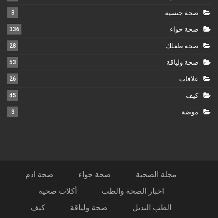
صحة جنسية
3
صحة حواء
336
صحة طفلك
28
صحة ولياقة
53
علاقات
26
كيف
45
موضة
3
مجلة الصحبة
صحة حواء
صحة ادم
اخبار الصحة والطب
أكلات صحية
الطب البديل
صحة ولياقة
كيف