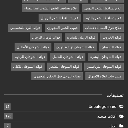
علاج تساقط الشعر الدهني
علاج تساقط الشعر الشديد عند النساء
علاج تساقط الشعر بالثوم
علاج تساقط الشعر للرجال
علاج عرق النسا بالاعشاب
عيوب الحقن المجهري
فوائد الثوم للتخسيس
فوائد الخروب
فوائد الرمان للبشرة
فوائد الرمان للرجال
فوائد الشوفان
فوائد الشوفان لزيادة الوزن
فوائد الشوفان للأطفال
فوائد الشوفان للبشرة
فوائد الشوفان للحامل
فوائد الشوفان للرجيم
فوائد الشوفان للرياضيين
فوائد الشوفان للشعر
فوائد الشوفان للكلى
مشروبات لعلاج الاسهال
نصائح للرجل قبل الحقن المجهري
تصنيفات
Uncategorized
24
أكلات صحية
120
اخبار
7