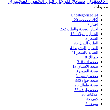
الاسهال
نصائح للرجل قبل الحقن المجهري
تصنيفات
Uncategorized
24
أكلات صحية
120
اخبار
7
اخبار الصحة والطب
252
الحمل والولادة
13
الشعر
3
الطب البديل
96
العناية بالبشرة
41
العناية بالشعر
41
جمالك
8
صحة ادم
318
صحة الأسنان
13
صحة العيون
3
صحة جنسية
3
صحة حواء
336
صحة طفلك
28
صحة ولياقة
53
علاقات
26
كيف
45
موضة
3