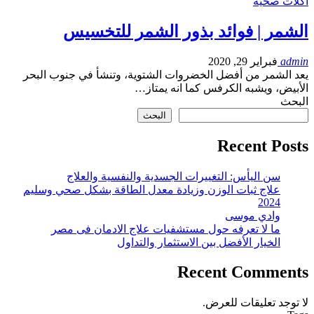
أكلات صحية
الشمر | فوائد بذور الشمر للتخسيس
admin
فبراير 29, 2020
يعد الشمر من أفضل الخضروات الشتوية، وتنشأ في جنوب البحر
الأبيض، ويشبه الكرفس كما انه يمتاز…
البحث
البحث
Recent Posts
سن اليأس: التغييرات الجسدية والنفسية والعلاج
علاج ثبات الوزن وزيادة معدل الطاقة بشكل صحي وسليم
2024
وادي موسى
ما لا تعرفه حول مستشفيات علاج الادمان فى مصر
الخيار الأفضل بين الاستثمار والتداول
Recent Comments
لا توجد تعليقات للعرض.