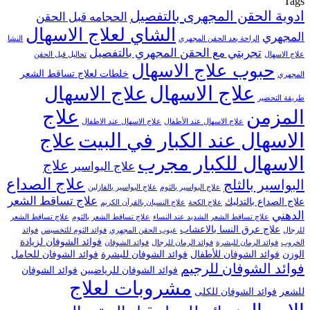
Tags
ادوية الحقن المجهرى بالتفصيل
الحجامه قبل الحقن
الشاي لعلاج الاسهال
المجهري
الراحة بعد الحقن المجهري
النشا
تجربتي مع الحقن المجهري بالتفصيل
علاج الاسهال
تحاليل قبل الحقن
حبوب علاج الاسهال
خلطات لعلاج تساقط الشعر
المجهري
علاج الاسهال
علاج الاسهال
طريقة التحضير
علاج
المزمن
علاج الاسهال عند الأطفال
علاج الاسهال عند الاطفال
الاسهال عند الكبار في البيت
علاج
الاسهال للكبار مجرب
علاج
علاج البواسير
علاج الصداع
البواسير بالثلج
علاج البواسير بالثوم
علاج البواسير بالفازلين
علاج تساقط الشعر
علاج الصداع بالتدليك
علاج الكحة
علاج النسيان بالقرآن الكريم
الدهني
علاج تساقط الشعر الشديد عند النساء
علاج تساقط الشعر بالثوم
علاج تساقط الشعر
علاج عرق النسا بالاعشاب
للرجال
عيوب الحقن المجهري
فوائد الثوم للتخسيس
فوائد
فوائد الشوفان لزيادة
الخروب
فوائد الرمان للبشرة
فوائد الرمان للرجال
فوائد الشوفان
الوزن
فوائد الشوفان للأطفال
فوائد الشوفان للبشرة
فوائد الشوفان للحامل
فوائد الشوفان للرجيم
فوائد الشوفان للرياضيين
فوائد الشوفان
مشروبات لعلاج
للشعر
فوائد الشوفان للكلى