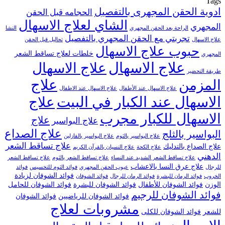
Tags
ادوية الحقن المجهرى بالتفصيل
الحجامه قبل الحقن
الشاي لعلاج الاسهال
المجهري
الراحة بعد الحقن المجهري
النشا
تجربتي مع الحقن المجهري بالتفصيل
علاج الاسهال
تحاليل قبل الحقن
حبوب علاج الاسهال
خلطات لعلاج تساقط الشعر
المجهري
علاج الاسهال
علاج الاسهال
طريقة التحضير
علاج
المزمن
علاج الاسهال عند الأطفال
علاج الاسهال عند الاطفال
الاسهال عند الكبار في البيت
علاج
الاسهال للكبار مجرب
علاج
علاج البواسير
علاج الصداع
البواسير بالثلج
علاج البواسير بالثوم
علاج البواسير بالفازلين
علاج تساقط الشعر
علاج الصداع بالتدليك
علاج الكحة
علاج النسيان بالقرآن الكريم
الدهني
علاج تساقط الشعر الشديد عند النساء
علاج تساقط الشعر بالثوم
علاج تساقط الشعر
علاج عرق النسا بالاعشاب
للرجال
عيوب الحقن المجهري
فوائد الثوم للتخسيس
فوائد
فوائد الشوفان لزيادة
الخروب
فوائد الرمان للبشرة
فوائد الرمان للرجال
فوائد الشوفان
الوزن
فوائد الشوفان للأطفال
فوائد الشوفان للبشرة
فوائد الشوفان للحامل
فوائد الشوفان للرجيم
فوائد الشوفان للرياضيين
فوائد الشوفان
مشروبات لعلاج
للشعر
فوائد الشوفان للكلى