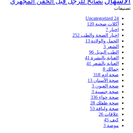
الاسهال
نصائح للرجل قبل الحقن المجهري
تصنيفات
Uncategorized
24
أكلات صحية
120
اخبار
7
اخبار الصحة والطب
252
الحمل والولادة
13
الشعر
3
الطب البديل
96
العناية بالبشرة
41
العناية بالشعر
41
جمالك
8
صحة ادم
318
صحة الأسنان
13
صحة العيون
3
صحة جنسية
3
صحة حواء
336
صحة طفلك
28
صحة ولياقة
53
علاقات
26
كيف
45
موضة
3