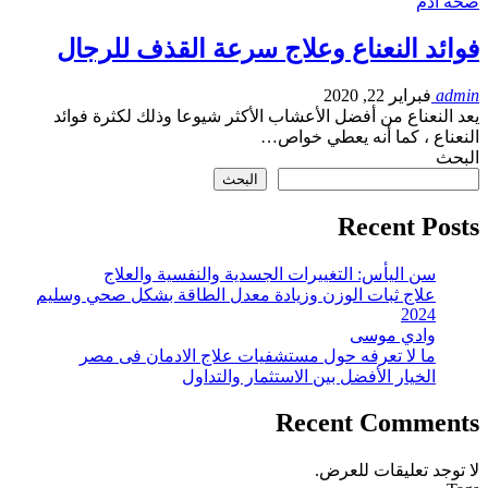
صحة ادم
فوائد النعناع وعلاج سرعة القذف للرجال
admin
فبراير 22, 2020
يعد النعناع من أفضل الأعشاب الأكثر شيوعا وذلك لكثرة فوائد
النعناع ، كما أنه يعطي خواص…
البحث
البحث
Recent Posts
سن اليأس: التغييرات الجسدية والنفسية والعلاج
علاج ثبات الوزن وزيادة معدل الطاقة بشكل صحي وسليم
2024
وادي موسى
ما لا تعرفه حول مستشفيات علاج الادمان فى مصر
الخيار الأفضل بين الاستثمار والتداول
Recent Comments
لا توجد تعليقات للعرض.